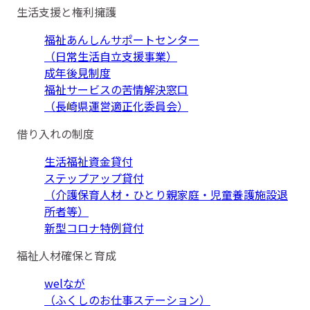
生活支援と権利擁護
福祉あんしんサポートセンター
（日常生活自立支援事業）
成年後見制度
福祉サービスの苦情解決窓口
（長崎県運営適正化委員会）
借り入れの制度
生活福祉資金貸付
ステップアップ貸付
（介護保育人材・ひとり親家庭・児童養護施設退
所者等）
新型コロナ特例貸付
福祉人材確保と育成
welなが
（ふくしのお仕事ステーション）