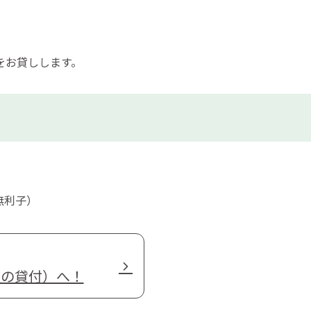
をお貸しします。
無利子）
福祉の貸付）へ！