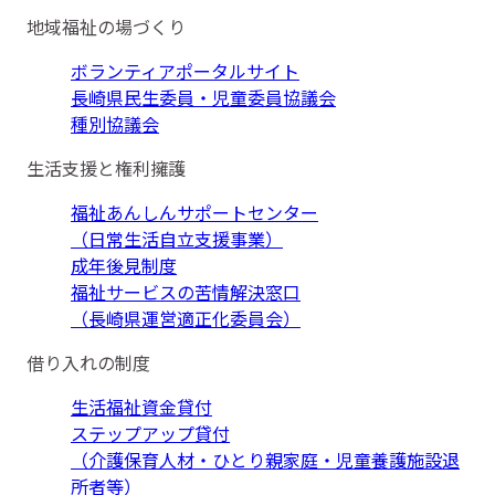
地域福祉の場づくり
ボランティアポータルサイト
長崎県民生委員・児童委員協議会
種別協議会
生活支援と権利擁護
福祉あんしんサポートセンター
（日常生活自立支援事業）
成年後見制度
福祉サービスの苦情解決窓口
（長崎県運営適正化委員会）
借り入れの制度
生活福祉資金貸付
ステップアップ貸付
（介護保育人材・ひとり親家庭・児童養護施設退
所者等）