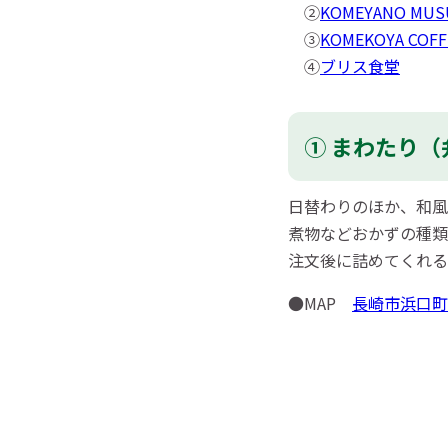
②
KOMEYANO MUS
③
KOMEKOYA COFF
④
ブリス食堂
① まわたり（
日替わりのほか、和風
煮物などおかずの種類
注文後に詰めてくれる
●MAP
長崎市浜口町1