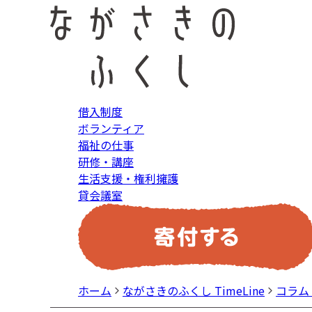
借入制度
ボランティア
福祉の仕事
研修・講座
生活支援・権利擁護
貸会議室
ホーム
ながさきのふくし TimeLine
コラム