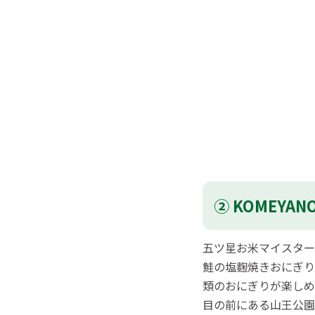
② KOMEYANO
五ツ星お米マイスター
鮭の塩麴焼きおにぎり
類のおにぎりが楽しめ
目の前にある山王公園