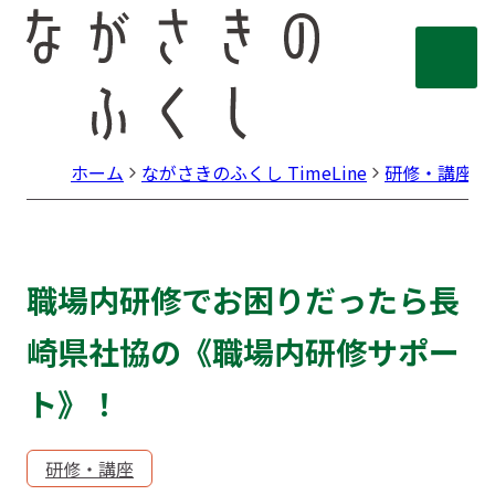
ホーム
ながさきのふくし TimeLine
研修・講座
職場内研修でお困りだったら長
崎県社協の《職場内研修サポー
ト》！
研修・講座