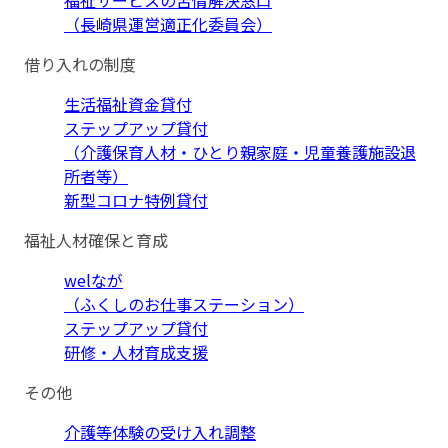
（長崎県運営適正化委員会）
借り入れの制度
生活福祉資金貸付
ステップアップ貸付
（介護保育人材・ひとり親家庭・児童養護施設退
所者等）
新型コロナ特例貸付
福祉人材確保と育成
welなが
（ふくしのお仕事ステーション）
ステップアップ貸付
研修・人材育成支援
その他
介護等体験の受け入れ調整