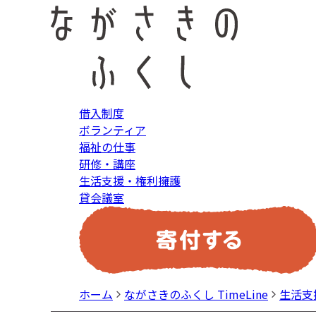
借入制度
ボランティア
福祉の仕事
研修・講座
生活支援・権利擁護
貸会議室
ホーム
ながさきのふくし TimeLine
生活支