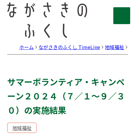
ホーム
ながさきのふくし TimeLine
地域福祉
サ
サマーボランティア・キャンペ
ーン２０２４（７／１～９／３
０）の実施結果
地域福祉