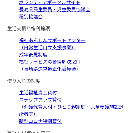
ボランティアポータルサイト
長崎県民生委員・児童委員協議会
種別協議会
生活支援と権利擁護
福祉あんしんサポートセンター
（日常生活自立支援事業）
成年後見制度
福祉サービスの苦情解決窓口
（長崎県運営適正化委員会）
借り入れの制度
生活福祉資金貸付
ステップアップ貸付
（介護保育人材・ひとり親家庭・児童養護施設退
所者等）
新型コロナ特例貸付
福祉人材確保と育成