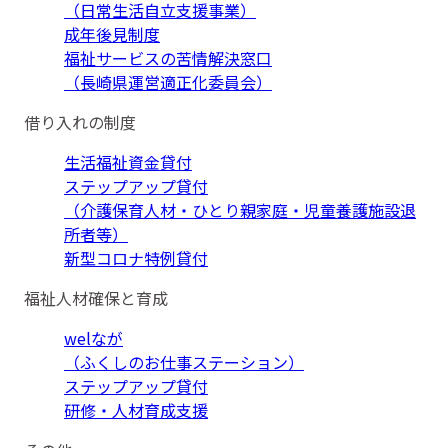
（日常生活自立支援事業）
成年後見制度
福祉サービスの苦情解決窓口
（長崎県運営適正化委員会）
借り入れの制度
生活福祉資金貸付
ステップアップ貸付
（介護保育人材・ひとり親家庭・児童養護施設退
所者等）
新型コロナ特例貸付
福祉人材確保と育成
welなが
（ふくしのお仕事ステーション）
ステップアップ貸付
研修・人材育成支援