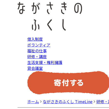
借入制度
ボランティア
福祉の仕事
研修・講座
生活支援・権利擁護
貸会議室
ホーム
ながさきのふくし TimeLine
研修・