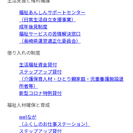
生活支援と権利擁護
福祉あんしんサポートセンター
（日常生活自立支援事業）
成年後見制度
福祉サービスの苦情解決窓口
（長崎県運営適正化委員会）
借り入れの制度
生活福祉資金貸付
ステップアップ貸付
（介護保育人材・ひとり親家庭・児童養護施設退
所者等）
新型コロナ特例貸付
福祉人材確保と育成
welなが
（ふくしのお仕事ステーション）
ステップアップ貸付