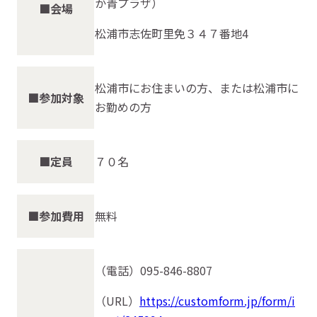
か青プラザ）
■会場
松浦市志佐町里免３４７番地4
松浦市にお住まいの方、または松浦市に
■参加対象
お勤めの方
■定員
７０名
■参加費用
無料
（電話）095-846-8807
（URL）
https://customform.jp/form/i