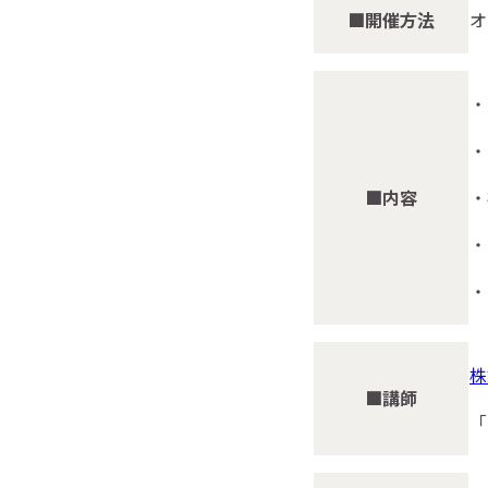
■開催方法
オ
・
・
■内容
・
・
・
株
■講師
「