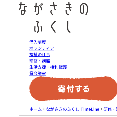
借入制度
ボランティア
福祉の仕事
研修・講座
生活支援・権利擁護
貸会議室
ホーム
ながさきのふくし TimeLine
研修・