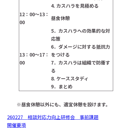
4. カスハラを見極める
12
：00～13：
昼食休憩
00
5．カスハラへの効果的な対
応策
6．ダメージに対する抵抗力
13
：00～17：
をつける
00
7．カスハラは組織で防衛す
る
8. ケーススタディ
9．まとめ
※昼食休憩以外にも、適宜休憩を設けます。
260227 相談対応力向上研修会 事前課題
開催要項