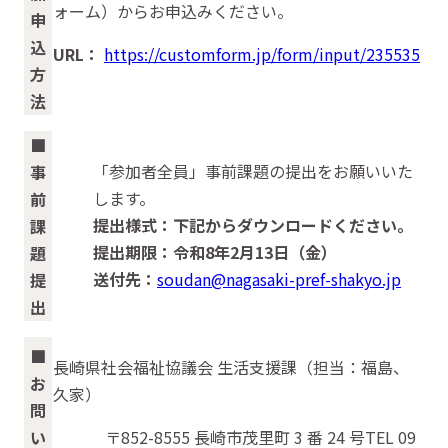
ォーム）からお申込みください。
申
込
URL：
https://customform.jp/form/input/235535
方
法
■
「参加者全員」事前課題の提出をお願いいた
事
します。
前
提出様式：下記からダウンロードください。
課
提出期限：令和8年2月13日（金）
題
送付先：
soudan@nagasaki-pref-shakyo.jp
提
出
■
長崎県社会福祉協議会 生活支援課（担当：福島、
お
久家）
問
い
〒852-8555 長崎市茂里町 3 番 24 号TEL 09