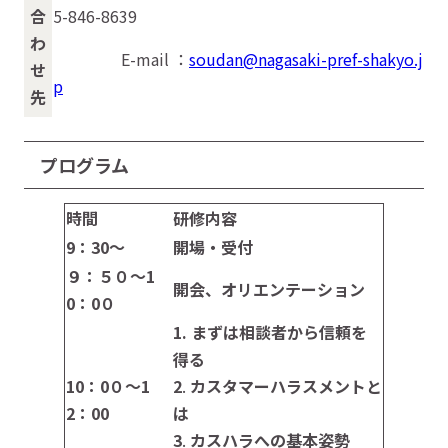
合
5-846-8639
わ
E-mail ：
soudan@nagasaki-pref-shakyo.j
せ
p
先
プログラム
時間
研修内容
9
：30～
開場・受付
９：５０～1
開会、オリエンテーション
0：0０
1. まずは相談者から信頼を
得る
10
：0０～1
2
.
カスタマーハラスメントと
2：00
は
3
.
カスハラへの基本姿勢