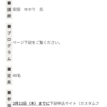
■
安田 ゆかり 氏
講
師
■
プ
ロ
ページ下記をご覧ください。
グ
ラ
ム
■
40名
定
員
■
参
2
月12日（木）までに
下記申込サイト（カスタムフ
加