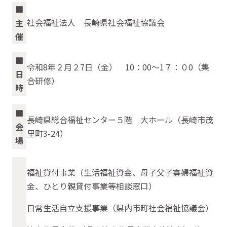
■
社会福祉法人 長崎県社会福祉協議会
主
催
■
令和8年２月２7日（金） 10：00～1７：０0（集
日
合研修）
時
■
長崎県総合福祉センター５階 大ホール（長崎市茂
会
里町3-24）
場
福祉貸付事業（生活福祉資金、母子父子寡婦福祉資
金、ひとり親貸付事業等相談窓口）
日常生活自立支援事業（県内市町社会福祉協議会）