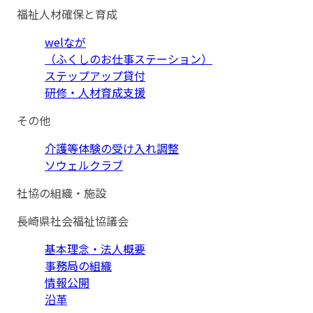
福祉人材確保と育成
welなが
（ふくしのお仕事ステーション）
ステップアップ貸付
研修・人材育成支援
その他
介護等体験の受け入れ調整
ソウェルクラブ
社協の組織・施設
長崎県社会福祉協議会
基本理念・法人概要
事務局の組織
情報公開
沿革