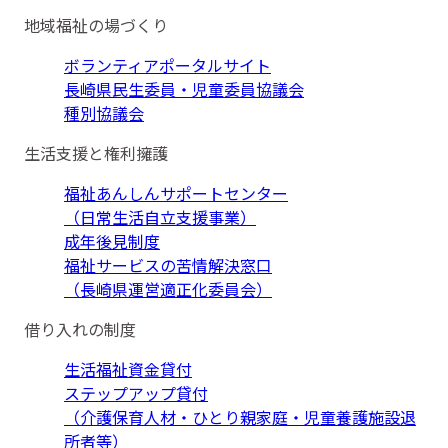
地域福祉の場づくり
ボランティアポータルサイト
長崎県民生委員・児童委員協議会
種別協議会
生活支援と権利擁護
福祉あんしんサポートセンター
（日常生活自立支援事業）
成年後見制度
福祉サービスの苦情解決窓口
（長崎県運営適正化委員会）
借り入れの制度
生活福祉資金貸付
ステップアップ貸付
（介護保育人材・ひとり親家庭・児童養護施設退
所者等）