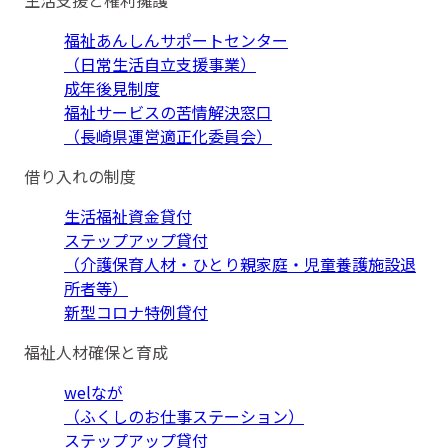
生活支援と権利擁護
福祉あんしんサポートセンター
（日常生活自立支援事業）
成年後見制度
福祉サービスの苦情解決窓口
（長崎県運営適正化委員会）
借り入れの制度
生活福祉資金貸付
ステップアップ貸付
（介護保育人材・ひとり親家庭・児童養護施設退
所者等）
新型コロナ特例貸付
福祉人材確保と育成
welなが
（ふくしのお仕事ステーション）
ステップアップ貸付