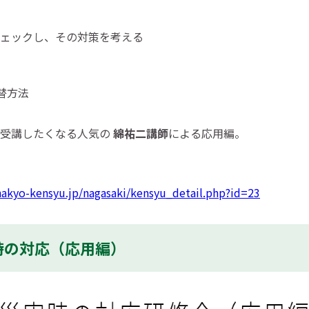
ェックし、その対策を考える
替方法
も受講したくなる人気の
綿祐二講師
による応用編。
hakyo-kensyu.jp/nagasaki/kensyu_detail.php?id=23
害時の対応（応用編）