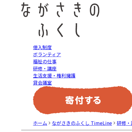
借入制度
ボランティア
福祉の仕事
研修・講座
生活支援・権利擁護
貸会議室
ホーム
ながさきのふくし TimeLine
研修・