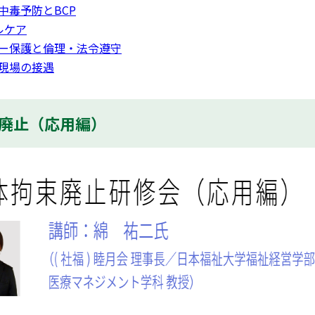
食中毒予防とBCP
ナルケア
バシー保護と倫理・法令遵守
護現場の接遇
拘束廃止（応用編）