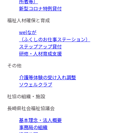
所者等）
新型コロナ特例貸付
福祉人材確保と育成
welなが
（ふくしのお仕事ステーション）
ステップアップ貸付
研修・人材育成支援
その他
介護等体験の受け入れ調整
ソウェルクラブ
社協の組織・施設
長崎県社会福祉協議会
基本理念・法人概要
事務局の組織