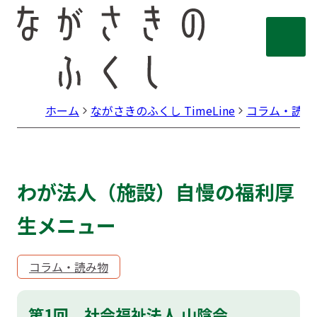
ホーム
ながさきのふくし TimeLine
コラム・読み
わが法人（施設）自慢の福利厚
生メニュー
コラム・読み物
第1回 社会福祉法人 山陰会