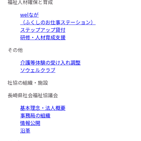
福祉人材確保と育成
welなが
（ふくしのお仕事ステーション）
ステップアップ貸付
研修・人材育成支援
その他
介護等体験の受け入れ調整
ソウェルクラブ
社協の組織・施設
長崎県社会福祉協議会
基本理念・法人概要
事務局の組織
情報公開
沿革