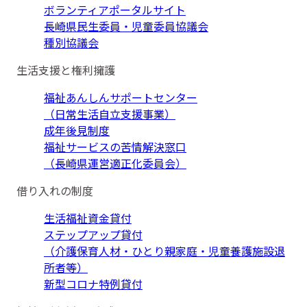
ボランティアポータルサイト
長崎県民生委員・児童委員協議会
種別協議会
生活支援と権利擁護
福祉あんしんサポートセンター
（日常生活自立支援事業）
成年後見制度
福祉サービスの苦情解決窓口
（長崎県運営適正化委員会）
借り入れの制度
生活福祉資金貸付
ステップアップ貸付
（介護保育人材・ひとり親家庭・児童養護施設退
所者等）
新型コロナ特例貸付