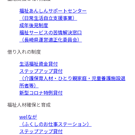
福祉あんしんサポートセンター
（日常生活自立支援事業）
成年後見制度
福祉サービスの苦情解決窓口
（長崎県運営適正化委員会）
借り入れの制度
生活福祉資金貸付
ステップアップ貸付
（介護保育人材・ひとり親家庭・児童養護施設退
所者等）
新型コロナ特例貸付
福祉人材確保と育成
welなが
（ふくしのお仕事ステーション）
ステップアップ貸付